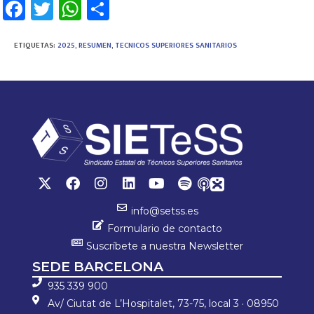
Fa
T
W
C
ce
wi
h
o
b
tt
at
m
ETIQUETAS
:
2025
,
RESUMEN
,
TECNICOS SUPERIORES SANITARIOS
o
er
sA
p
ok
p
ar
p
tir
info@setss.es
Formulario de contacto
Suscríbete a nuestra Newsletter
SEDE BARCELONA
935 339 900
Av/ Ciutat de L’Hospitalet, 73-75, local 3 · 08950