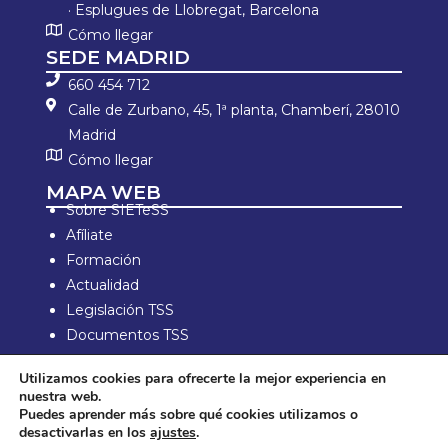
· Esplugues de Llobregat, Barcelona
Cómo llegar
SEDE MADRID
660 454 712
Calle de Zurbano, 45, 1ª planta, Chamberí, 28010
Madrid
Cómo llegar
MAPA WEB
Sobre SIETeSS
Afíliate
Formación
Actualidad
Legislación TSS
Documentos TSS
Información laboral
Utilizamos cookies para ofrecerte la mejor experiencia en
Zona de Socios
nuestra web.
Puedes aprender más sobre qué cookies utilizamos o
Aviso Legal y política de privacidad
desactivarlas en los
ajustes
.
Política de compra y devolución