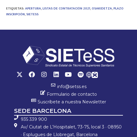
ce
wi
h
o
b
tt
at
m
ETIQUETAS
:
APERTURA
,
LISTAS DE CONTRATACIÓN 2021
,
OSAKIDETZA
,
PLAZO
INSCRIPCIÓN
,
SIETESS
o
er
sA
p
ok
p
ar
p
tir
info@setss.es
Formulario de contacto
Suscríbete a nuestra Newsletter
SEDE BARCELONA
935 339 900
Av/ Ciutat de L’Hospitalet, 73-75, local 3 · 08950
· Esplugues de Llobregat, Barcelona