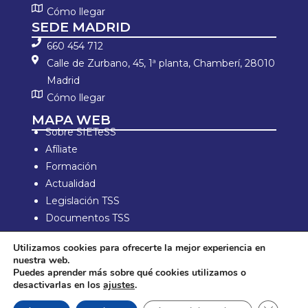
Cómo llegar
SEDE MADRID
660 454 712
Calle de Zurbano, 45, 1ª planta, Chamberí, 28010
Madrid
Cómo llegar
MAPA WEB
Sobre SIETeSS
Afíliate
Formación
Actualidad
Legislación TSS
Documentos TSS
Información laboral
Utilizamos cookies para ofrecerte la mejor experiencia en
Zona de Socios
nuestra web.
Puedes aprender más sobre qué cookies utilizamos o
Aviso Legal y política de privacidad
desactivarlas en los
ajustes
.
Política de compra y devolución
Política de Cookies