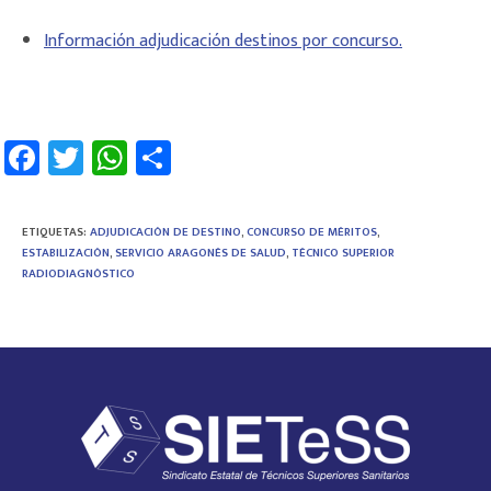
Información adjudicación destinos por concurso.
Fa
T
W
C
ce
wi
h
o
b
tt
at
m
ETIQUETAS
:
ADJUDICACIÓN DE DESTINO
,
CONCURSO DE MÉRITOS
,
o
er
sA
p
ESTABILIZACIÓN
,
SERVICIO ARAGONÉS DE SALUD
,
TÉCNICO SUPERIOR
RADIODIAGNÓSTICO
ok
p
ar
p
tir