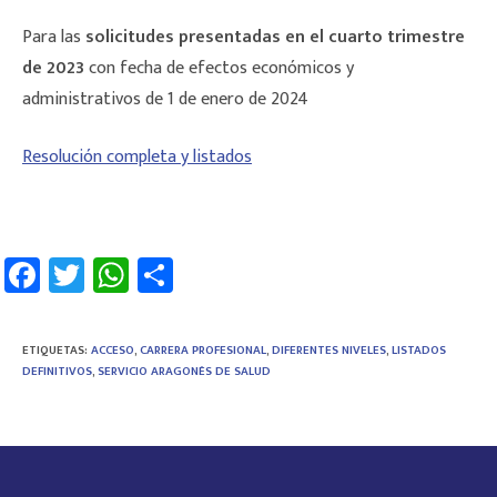
Para las
solicitudes presentadas en el cuarto trimestre
de 2023
con fecha de efectos económicos y
administrativos de 1 de enero de 2024
Resolución completa y listados
Fa
T
W
C
ce
wi
h
o
b
tt
at
m
ETIQUETAS
:
ACCESO
,
CARRERA PROFESIONAL
,
DIFERENTES NIVELES
,
LISTADOS
o
er
sA
p
DEFINITIVOS
,
SERVICIO ARAGONÉS DE SALUD
ok
p
ar
p
tir