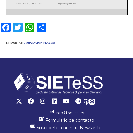
Fa
T
W
C
ce
wi
h
o
b
tt
at
m
ETIQUETAS
:
AMPLIACIÓN PLAZOS
o
er
sA
p
ok
p
ar
p
tir
info@setss.es
Formulario de contacto
Suscríbete a nuestra Newsletter