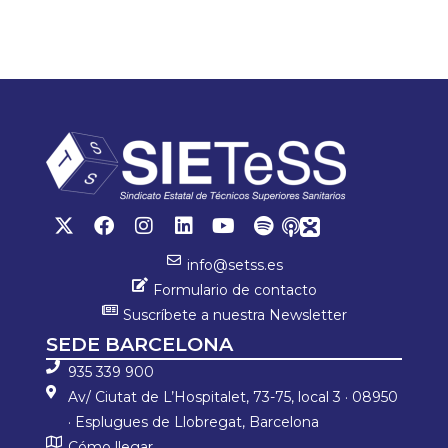
ce
wi
h
o
b
tt
at
m
o
er
sA
p
ok
p
ar
p
tir
info@setss.es
Formulario de contacto
Suscríbete a nuestra Newsletter
SEDE BARCELONA
935 339 900
Av/ Ciutat de L’Hospitalet, 73-75, local 3 · 08950
· Esplugues de Llobregat, Barcelona
Cómo llegar