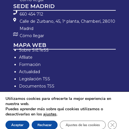
SEDE MADRID
660 454 712
Calle de Zurbano, 45, 1ª planta, Chamberí, 28010
Madrid
Cómo llegar
MAPA WEB
Sobre SIETeSS
Afíliate
Formación
Actualidad
Legislación TSS
Documentos TSS
Información laboral
Utilizamos cookies para ofrecerte la mejor experiencia en
Zona de Socios
nuestra web.
Puedes aprender más sobre qué cookies utilizamos o
Aviso Legal y política de privacidad
desactivarlas en los
ajustes
.
Política de compra y devolución
Política de Cookies
Cerrar e
Aceptar
Rechazar
Ajustes de las cookies