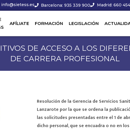
info@sietess.es
Madrid: 660 454
Barcelona: 935 339 900
E
AFÍLIATE
FORMACIÓN
LEGISLACIÓN
ACTUALID
SS
NITIVOS DE ACCESO A LOS DIFER
DE CARRERA PROFESIONAL
Resolución de la Gerencia de Servicios Sani
Lanzarote por la que se ordena la publicaci
las solicitudes presentadas entre el 1 de abr
dicho personal, que se encuadra o no en los