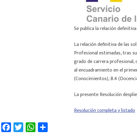
Se publica la relación definiti
La relación definitiva de las s
Profesional estimadas, tras s
grado de carrera profesional, 
al encuadramiento en el prime
(Conocimientos), B.4 (Docencia
La presente Resolución despli
Resolución completa y listado
Fa
T
W
C
ce
wi
h
o