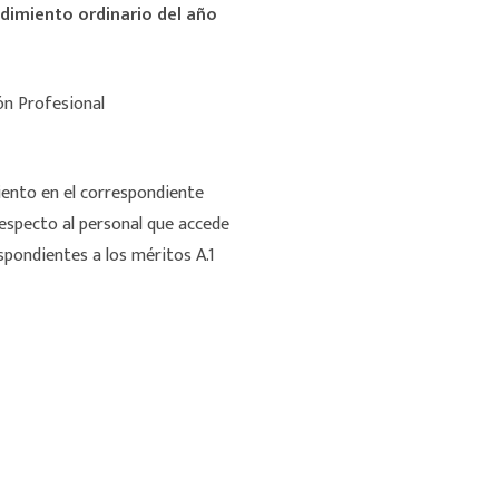
edimiento ordinario del año
ión Profesional
iento en el correspondiente
Respecto al personal que accede
spondientes a los méritos A.1