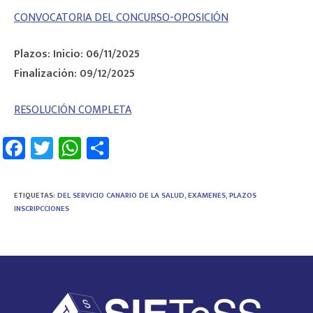
CONVOCATORIA DEL CONCURSO-OPOSICIÓN
Plazos: Inicio: 06/11/2025
Finalización: 09/12/2025
RESOLUCIÓN COMPLETA
Fa
T
W
C
ce
wi
h
o
b
tt
at
m
ETIQUETAS
:
DEL SERVICIO CANARIO DE LA SALUD
,
EXÁMENES
,
PLAZOS
o
er
sA
p
INSCRIPCCIONES
ok
p
ar
p
tir