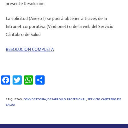
presente Resolución.
La solicitud (Anexo I) se podrá obtener a través de la
Intranet corporativa (Vindionet) o de la web del Servicio
Cántabro de Salud
RESOLUCIÓN COMPLETA
Fa
T
W
C
ce
wi
h
o
b
tt
at
m
ETIQUETAS
:
CONVOCATORIA
,
DESARROLLO PROFESIONAL
,
SERVICIO CÁNTABRO DE
o
er
sA
p
SALUD
ok
p
ar
p
tir