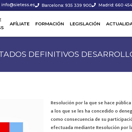
info@sietess.es
Madrid: 660 454
Barcelona: 935 339 900
E
AFÍLIATE
FORMACIÓN
LEGISLACIÓN
ACTUALID
SS
STADOS DEFINITIVOS DESARROL
Resolución por la que se hace pública
a los que se les ha concedido o deneg
como consecuencia de su participaci
efectuada mediante Resolución por la