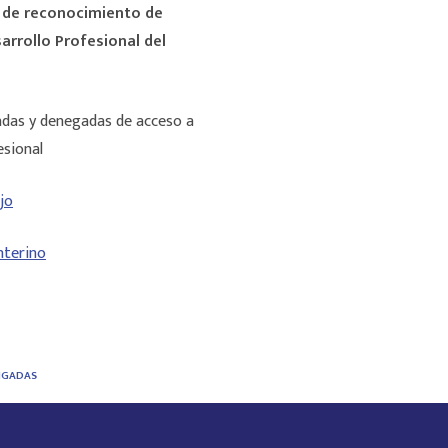
 de reconocimiento de
esarrollo Profesional del
tadas y denegadas de acceso a
esional
jo
nterino
NGADAS