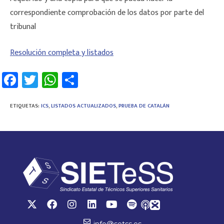
correspondiente comprobación de los datos por parte del
tribunal
Resolución completa y listados
Fa
T
W
C
ce
wi
h
o
b
tt
at
m
ETIQUETAS
:
ICS
,
LISTADOS ACTUALIZADOS
,
PRUEBA DE CATALÁN
o
er
sA
p
ok
p
ar
p
tir