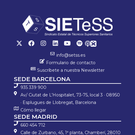
o
er
sA
p
ok
p
ar
p
tir
info@setss.es
Formulario de contacto
Suscríbete a nuestra Newsletter
SEDE BARCELONA
935 339 900
Av/ Ciutat de L’Hospitalet, 73-75, local 3 · 08950
· Esplugues de Llobregat, Barcelona
Cómo llegar
SEDE MADRID
660 454 712
Calle de Zurbano, 45, 1ª planta, Chamberí, 28010