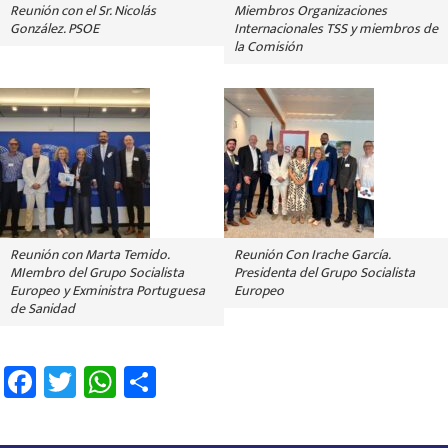
Reunión con el Sr. Nicolás
Miembros Organizaciones
González. PSOE
Internacionales TSS y miembros de
la Comisión
Reunión con Marta Temido.
Reunión Con Irache García.
MIembro del Grupo Socialista
Presidenta del Grupo Socialista
Europeo y Exministra Portuguesa
Europeo
de Sanidad
Fa
T
W
C
ce
wi
h
o
b
tt
at
m