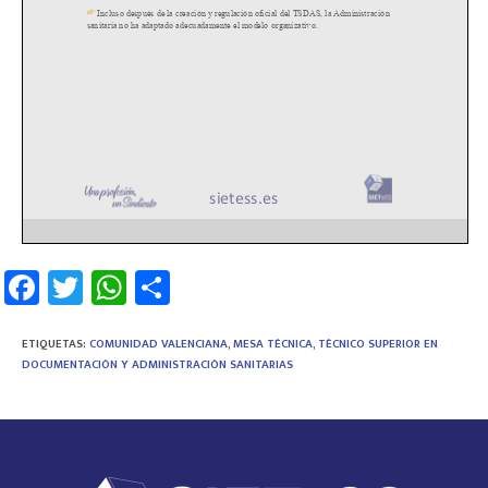
Fa
T
W
C
ce
wi
h
o
b
tt
at
m
ETIQUETAS
:
COMUNIDAD VALENCIANA
,
MESA TÉCNICA
,
TÉCNICO SUPERIOR EN
DOCUMENTACIÓN Y ADMINISTRACIÓN SANITARIAS
o
er
sA
p
ok
p
ar
p
tir