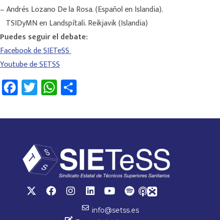
– Andrés Lozano De la Rosa. (Español en Islandia).
TSIDyMN en Landspítali. Reikjavik (Islandia)
Puedes seguir el debate:
Facebook de SIETeSS
Youtube de SETSS
Fa
T
W
C
ce
wi
h
o
b
tt
at
m
o
er
sA
p
ok
p
ar
p
tir
info@setss.es