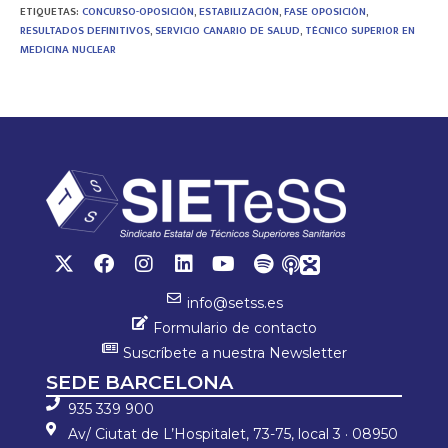
b
tt
at
m
ETIQUETAS
:
CONCURSO-OPOSICIÓN
,
ESTABILIZACIÓN
,
FASE OPOSICIÓN
,
o
er
sA
p
RESULTADOS DEFINITIVOS
,
SERVICIO CANARIO DE SALUD
,
TÉCNICO SUPERIOR EN
MEDICINA NUCLEAR
ok
p
ar
p
tir
info@setss.es
Formulario de contacto
Suscríbete a nuestra Newsletter
SEDE BARCELONA
935 339 900
Av/ Ciutat de L’Hospitalet, 73-75, local 3 · 08950