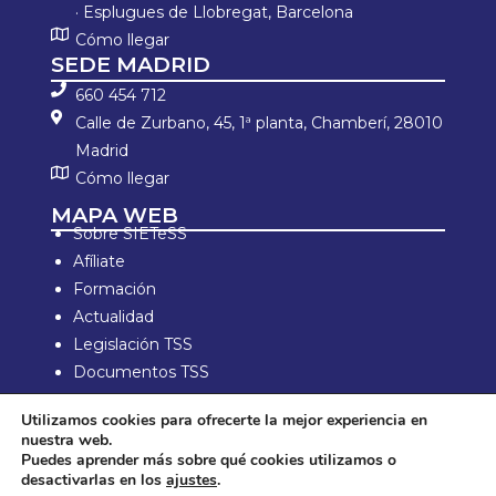
· Esplugues de Llobregat, Barcelona
Cómo llegar
SEDE MADRID
660 454 712
Calle de Zurbano, 45, 1ª planta, Chamberí, 28010
Madrid
Cómo llegar
MAPA WEB
Sobre SIETeSS
Afíliate
Formación
Actualidad
Legislación TSS
Documentos TSS
Información laboral
Utilizamos cookies para ofrecerte la mejor experiencia en
Zona de Socios
nuestra web.
Puedes aprender más sobre qué cookies utilizamos o
Aviso Legal y política de privacidad
desactivarlas en los
ajustes
.
Política de compra y devolución