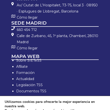
Av/ Ciutat de L’Hospitalet, 73-75, local 3 · 08950
· Esplugues de Llobregat, Barcelona
Cómo llegar
SEDE MADRID
660 454 712
Calle de Zurbano, 45, 1ª planta, Chamberí, 28010
Madrid
Cómo llegar
MAPA WEB
Sobre SIETeSS
Afíliate
Formación
Actualidad
Legislación TSS
Documentos TSS
Información laboral
Utilizamos cookies para ofrecerte la mejor experiencia en
Zona de Socios
nuestra web.