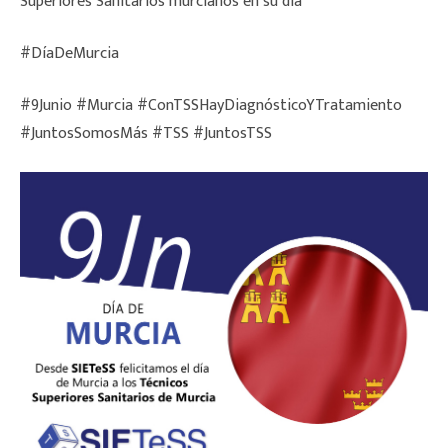
Superiores Sanitarios murcianos en su día
#DíaDeMurcia
#9Junio #Murcia #ConTSSHayDiagnósticoYTratamiento
#JuntosSomosMás #TSS #JuntosTSS