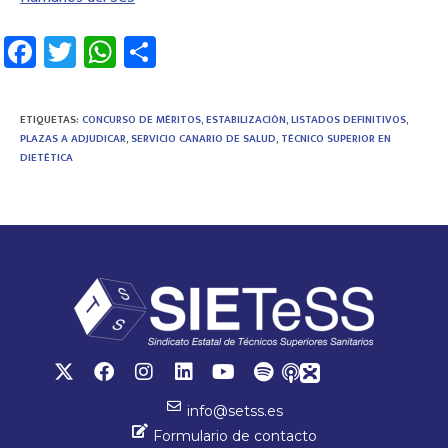
Fa
T
W
C
ce
wi
h
o
b
tt
at
m
ETIQUETAS
:
CONCURSO DE MÉRITOS
,
ESTABILIZACIÓN
,
LISTADOS DEFINITIVOS
,
o
er
sA
p
PLAZAS A ADJUDICAR
,
SERVICIO CANARIO DE SALUD
,
TÉCNICO SUPERIOR EN
DIETÉTICA
ok
p
ar
p
tir
info@setss.es
Formulario de contacto