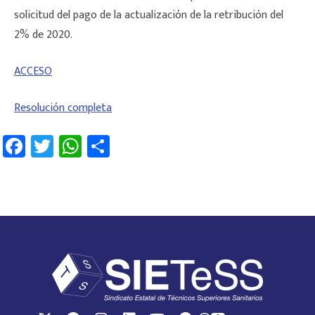
solicitud del pago de la actualización de la retribución del
2% de 2020.
ACCESO
Resolución completa
Fa
T
W
C
ce
wi
h
o
b
tt
at
m
o
er
sA
p
ok
p
ar
p
tir