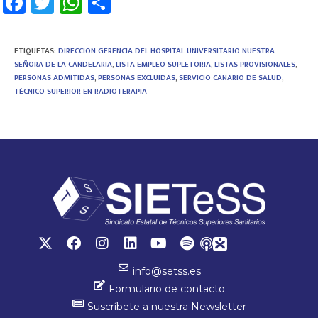
Fa
T
W
C
ce
wi
h
o
b
tt
at
m
ETIQUETAS
:
DIRECCIÓN GERENCIA DEL HOSPITAL UNIVERSITARIO NUESTRA
o
er
sA
p
SEÑORA DE LA CANDELARIA
,
LISTA EMPLEO SUPLETORIA
,
LISTAS PROVISIONALES
,
PERSONAS ADMITIDAS
,
PERSONAS EXCLUIDAS
,
SERVICIO CANARIO DE SALUD
,
ok
p
ar
TÉCNICO SUPERIOR EN RADIOTERAPIA
p
tir
info@setss.es
Formulario de contacto
Suscríbete a nuestra Newsletter