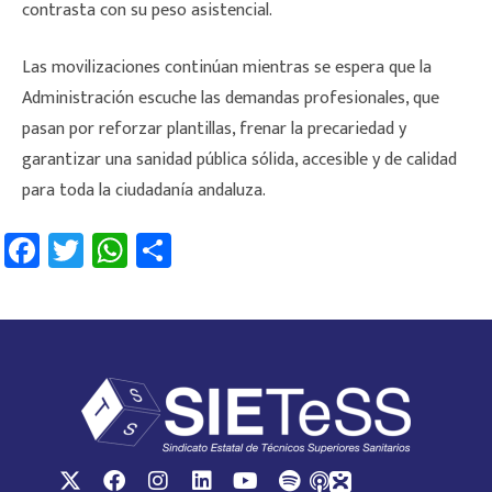
contrasta con su peso asistencial.
Las movilizaciones continúan mientras se espera que la
Administración escuche las demandas profesionales, que
pasan por reforzar plantillas, frenar la precariedad y
garantizar una sanidad pública sólida, accesible y de calidad
para toda la ciudadanía andaluza.
Fa
T
W
C
ce
wi
h
o
b
tt
at
m
o
er
sA
p
ok
p
ar
p
tir