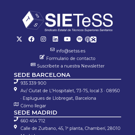
ok
p
ar
p
tir
info@setss.es
Formulario de contacto
Suscríbete a nuestra Newsletter
SEDE BARCELONA
935 339 900
Av/ Ciutat de L’Hospitalet, 73-75, local 3 · 08950
· Esplugues de Llobregat, Barcelona
Cómo llegar
SEDE MADRID
660 454 712
Calle de Zurbano, 45, 1ª planta, Chamberí, 28010