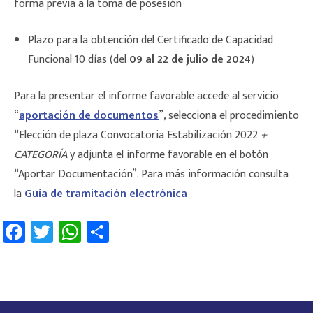
forma previa a la toma de posesión
Plazo para la obtención del Certificado de Capacidad
Funcional 10 días (del
09 al 22 de julio de 2024
)
Para la presentar el informe favorable accede al servicio
“
aportación de documentos
”, selecciona el procedimiento
“Elección de plaza Convocatoria Estabilización 2022
+
CATEGORÍA
y adjunta el informe favorable en el botón
“Aportar Documentación”. Para más información consulta
la
Guía de tramitación electrónica
Fa
T
W
C
ce
wi
h
o
b
tt
at
m
o
er
sA
p