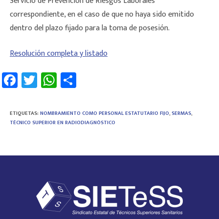
Servicio de Prevención de Riesgos Laborales
correspondiente, en el caso de que no haya sido emitido
dentro del plazo fijado para la toma de posesión.
Resolución completa y listado
Fa
T
W
C
ce
wi
h
o
b
tt
at
m
ETIQUETAS
:
NOMBRAMIENTO COMO PERSONAL ESTATUTARIO FIJO
,
SERMAS
,
o
er
sA
p
TÉCNICO SUPERIOR EN RADIODIAGNÓSTICO
ok
p
ar
p
tir