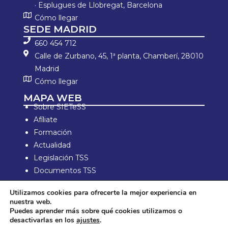
· Esplugues de Llobregat, Barcelona
Cómo llegar
SEDE MADRID
660 454 712
Calle de Zurbano, 45, 1ª planta, Chamberí, 28010
Madrid
Cómo llegar
MAPA WEB
Sobre SIETeSS
Afíliate
Formación
Actualidad
Legislación TSS
Documentos TSS
Información laboral
Utilizamos cookies para ofrecerte la mejor experiencia en
Zona de Socios
nuestra web.
Puedes aprender más sobre qué cookies utilizamos o
Aviso Legal y política de privacidad
desactivarlas en los
ajustes
.
Política de compra y devolución