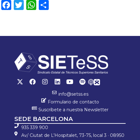
Fa
T
W
C
ce
wi
h
o
b
tt
at
m
o
er
sA
p
ok
p
ar
p
tir
info@setss.es
Formulario de contacto
Suscríbete a nuestra Newsletter
SEDE BARCELONA
935 339 900
Av/ Ciutat de L’Hospitalet, 73-75, local 3 · 08950