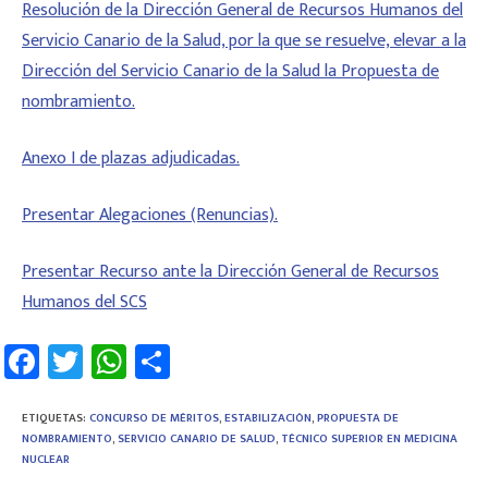
Resolución de la Dirección General de Recursos Humanos del
Servicio Canario de la Salud, por la que se resuelve, elevar a la
Dirección del Servicio Canario de la Salud la Propuesta de
nombramiento.
Anexo I de plazas adjudicadas.
Presentar Alegaciones (Renuncias).
Presentar Recurso ante la Dirección General de Recursos
Humanos del SCS
Fa
T
W
C
ce
wi
h
o
b
tt
at
m
ETIQUETAS
:
CONCURSO DE MÉRITOS
,
ESTABILIZACIÓN
,
PROPUESTA DE
NOMBRAMIENTO
,
SERVICIO CANARIO DE SALUD
,
TÉCNICO SUPERIOR EN MEDICINA
o
er
sA
p
NUCLEAR