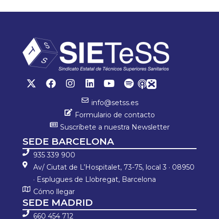
ok
p
ar
p
tir
info@setss.es
Formulario de contacto
Suscríbete a nuestra Newsletter
SEDE BARCELONA
935 339 900
Av/ Ciutat de L’Hospitalet, 73-75, local 3 · 08950
· Esplugues de Llobregat, Barcelona
Cómo llegar
SEDE MADRID
660 454 712