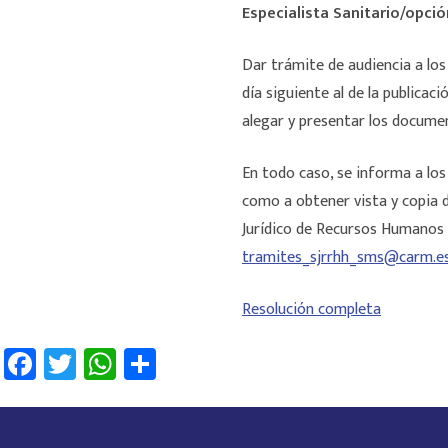
Especialista Sanitario/opció
Dar trámite de audiencia a los
día siguiente al de la publicac
alegar y presentar los documen
En todo caso, se informa a los
como a obtener vista y copia d
Jurídico de Recursos Humanos d
tramites_sjrrhh_sms@carm.e
Resolución completa
Fa
T
W
C
ce
wi
h
o
b
tt
at
m