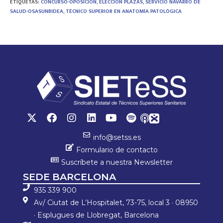
ETIQUETAS
:
CONCURSO-OPOSICIÓN
,
ELECCIÓN PLAZAS
,
SERVICIO NAVARRO DE
o
er
sA
p
SALUD-OSASUNBIDEA
,
TÉCNICO SUPERIOR EN ANATOMÍA PATOLÓGICA
ok
p
ar
p
tir
info@setss.es
Formulario de contacto
Suscríbete a nuestra Newsletter
SEDE BARCELONA
935 339 900
Av/ Ciutat de L’Hospitalet, 73-75, local 3 · 08950
· Esplugues de Llobregat, Barcelona