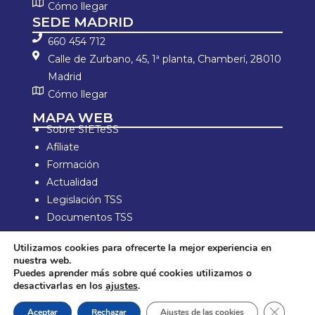
Cómo llegar
SEDE MADRID
660 454 712
Calle de Zurbano, 45, 1ª planta, Chamberí, 28010
Madrid
Cómo llegar
MAPA WEB
Sobre SIETeSS
Afíliate
Formación
Actualidad
Legislación TSS
Documentos TSS
Información laboral
Utilizamos cookies para ofrecerte la mejor experiencia en
Zona de Socios
nuestra web.
Puedes aprender más sobre qué cookies utilizamos o
Aviso Legal y política de privacidad
desactivarlas en los
ajustes
.
Política de compra y devolución
Política de Cookies
Cerrar e
Aceptar
Rechazar
Ajustes de las cookies