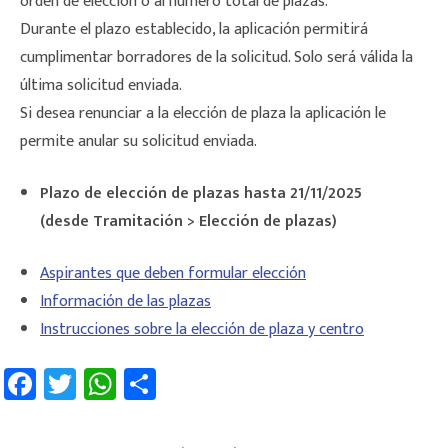
orden de elección o al número total de plazas.
Durante el plazo establecido, la aplicación permitirá
cumplimentar borradores de la solicitud. Solo será válida la
última solicitud enviada.
Si desea renunciar a la elección de plaza la aplicación le
permite anular su solicitud enviada.
Plazo de elección de plazas hasta 21/11/2025
(desde Tramitación > Elección de plazas)
Aspirantes que deben formular elección
Información de las plazas
Instrucciones sobre la elección de plaza y centro
Fa
T
W
C
ce
wi
h
o
b
tt
at
m