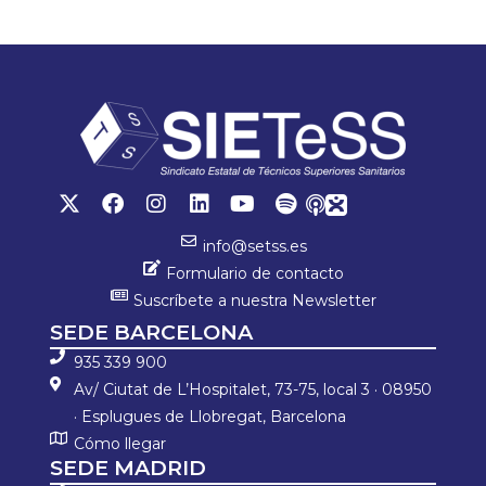
o
er
sA
p
ok
p
ar
p
tir
info@setss.es
Formulario de contacto
Suscríbete a nuestra Newsletter
SEDE BARCELONA
935 339 900
Av/ Ciutat de L’Hospitalet, 73-75, local 3 · 08950
· Esplugues de Llobregat, Barcelona
Cómo llegar
SEDE MADRID