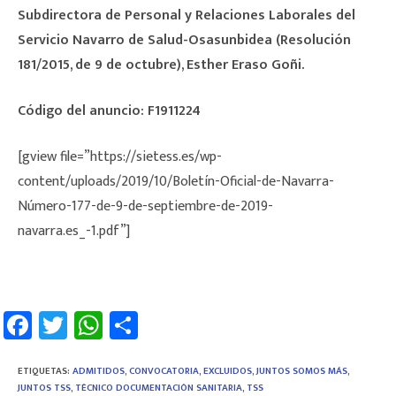
Subdirectora de Personal y Relaciones Laborales del
Servicio Navarro de Salud-Osasunbidea (Resolución
181/2015, de 9 de octubre), Esther Eraso Goñi.
Código del anuncio: F1911224
[gview file=”https://sietess.es/wp-
content/uploads/2019/10/Boletín-Oficial-de-Navarra-
Número-177-de-9-de-septiembre-de-2019-
navarra.es_-1.pdf”]
Fa
T
W
C
ce
wi
h
o
b
tt
at
m
ETIQUETAS
:
ADMITIDOS
,
CONVOCATORIA
,
EXCLUIDOS
,
JUNTOS SOMOS MÁS
,
JUNTOS TSS
,
TÉCNICO DOCUMENTACIÓN SANITARIA
,
TSS