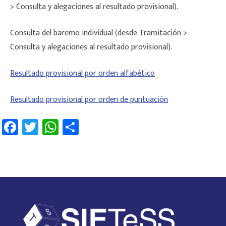
> Consulta y alegaciones al resultado provisional).
Consulta del baremo individual (desde Tramitación >
Consulta y alegaciones al resultado provisional).
Resultado provisional por orden alfabético
Resultado provisional por orden de puntuación
Fa
T
W
C
ce
wi
h
o
b
tt
at
m
o
er
sA
p
ok
p
ar
p
tir