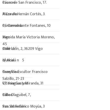
Paseo de San Francisco, 17.
Cáceres
Plaza de Hernán Cortés, 3.
A Coruña
C/. Comandante Fontanes, 10
Pontevedra
Avenida María Victoria Moreno,
Vigo
45
Calle Lalín, 2, 36209 Vigo
Madrid
c/ Alcalá nº5
Murcia
Gran Vía Escultor Francisco
Pamplona
Salzillo, 21-23
C/. Yanguas y Miranda, 31
Vitoria-Gasteiz
Calle Olaguibel, 7,
Bilbao
Pza. de Federico Moyúa, 3
San Sebastián