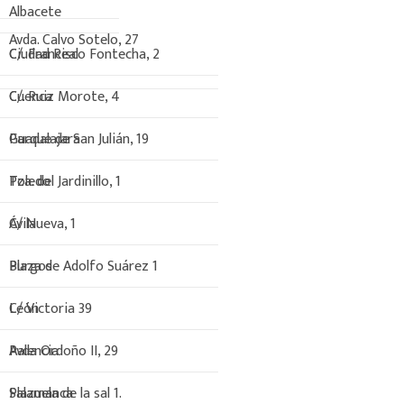
Albacete
Avda. Calvo Sotelo, 27
C/. Francisco Fontecha, 2
Ciudad Real
C/. Ruiz Morote, 4
Cuenca
Parque de San Julián, 19
Guadalajara
Pza. del Jardinillo, 1
Toledo
C/ Nueva, 1
Ávila
Plaza de Adolfo Suárez 1
Burgos
C/ Victoria 39
León
Avda Ordoño II, 29
Palencia
Plazuela de la sal 1.
Salamanca