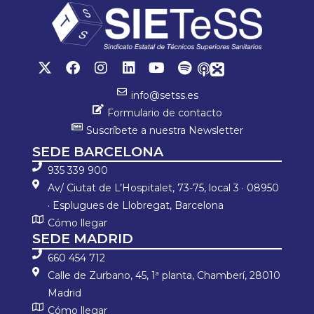
ok
p
ar
p
tir
info@setss.es
Formulario de contacto
Suscríbete a nuestra Newsletter
SEDE BARCELONA
935 339 900
Av/ Ciutat de L’Hospitalet, 73-75, local 3 · 08950
· Esplugues de Llobregat, Barcelona
Cómo llegar
SEDE MADRID
660 454 712
Calle de Zurbano, 45, 1ª planta, Chamberí, 28010
Madrid
Cómo llegar