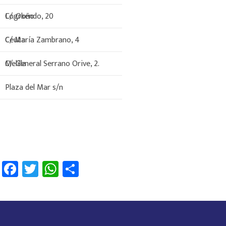
C/. Okendo, 20
Logroño
C/ María Zambrano, 4
Ceuta
C/. General Serrano Orive, 2.
Melilla
Plaza del Mar s/n
Fa
T
W
C
ce
wi
h
o
b
tt
at
m
o
er
sA
p