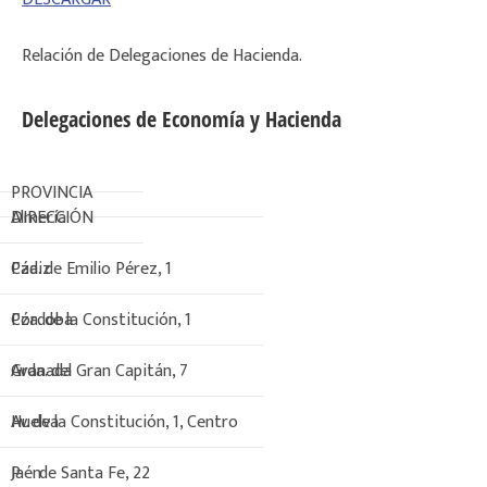
Relación de Delegaciones de Hacienda.
Delegaciones de Economía y Hacienda
PROVINCIA
DIRECCIÓN
Almería
Pza. de Emilio Pérez, 1
Cádiz
Pza. de la Constitución, 1
Córdoba
Avda. del Gran Capitán, 7
Granada
Av. de la Constitución, 1, Centro
Huelva
Pº de Santa Fe, 22
Jaén