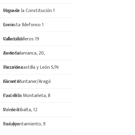
Plaza de la Constitución 1
Segovia
Cronista Ildefonso 1
Soria
Calle caballeros 19
Valladolid
Av. de Salamanca, 20,
Zamora
Plaza de castilla y León S/N
Barcelona
Carrer Muntaner/Aragó
Alicante
Pza. de la Montañeta, 8
Castellón
Pº de Ribalta, 12
Valencia
Pza. Ayuntamiento, 9
Badajoz