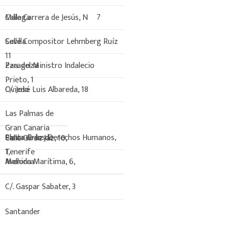
Calle Carrera de Jesús, Nº 7
Málaga
Calle Compositor Lehmberg Ruíz
Sevilla
11
Pza. del Ministro Indalecio
Zaragoza
Prieto, 1
C/. José Luis Albareda, 18
Oviedo
Las Palmas de
Gran Canaria
Plaza de los Derechos Humanos,
Santa Cruz de
Calle Gil de Jaz, 10,
1,
Tenerife
Avenida Marítima, 6,
Mallorca
C/. Gaspar Sabater, 3
Santander