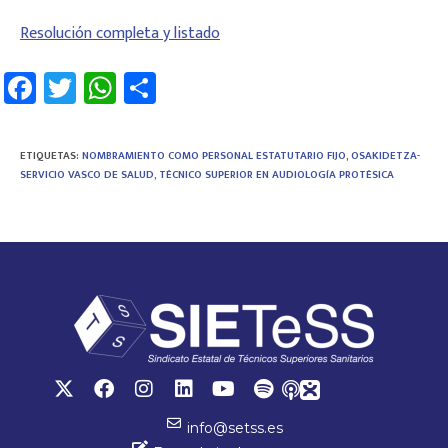
Resolución completa y listado
Fa
T
W
C
ce
wi
h
o
b
tt
at
m
ETIQUETAS
:
NOMBRAMIENTO COMO PERSONAL ESTATUTARIO FIJO
,
OSAKIDETZA-
o
er
sA
p
SERVICIO VASCO DE SALUD
,
TÉCNICO SUPERIOR EN AUDIOLOGÍA PROTÉSICA
ok
p
ar
p
tir
info@setss.es