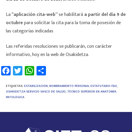
La “
aplicación cita-web”
se habilitará
a partir del día 9 de
octubre
para solicitar la cita para la toma de posesión de
las categorías indicadas
Las referidas resoluciones se publicarán, con carácter
informativo, hoy en la web de Osakidetza.
Fa
T
W
C
ce
wi
h
o
b
tt
at
m
ETIQUETAS
:
ESTABILIZACIÓN
,
NOMBRAMIENTO PERSONAL ESTATUTARIO FIJO
,
OSAKIDETZA-SERVICIO VASCO DE SALUD
,
TÉCNICO SUPERIOR EN ANATOMÍA
o
er
sA
p
PATOLÓGICA
ok
p
ar
p
tir