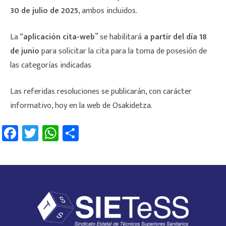
30 de julio de 2025
, ambos incluidos.
La “
aplicación cita-web
” se habilitará
a partir del día 18
de junio
para solicitar la cita para la toma de posesión de
las categorías indicadas
Las referidas resoluciones se publicarán, con carácter
informativo, hoy en la web de Osakidetza.
Fa
T
W
C
ce
wi
h
o
b
tt
at
m
o
er
sA
p
ok
p
ar
p
tir