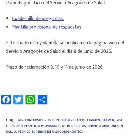
Radiodiagnóstico del Servicio Aragonés de Salud
Cuadernillo de preguntas.
Plantilla provisional de respuestas
Este cuadernillo y plantilla se publican en la página web del
Servicio Aragonés de Salud el día 8 de junio de 2026.
Plazo de reclamación 9, 10 y 11 de junio de 2026.
Fa
T
W
C
ce
wi
h
o
b
tt
at
m
ETIQUETAS
:
CONCURSO-OPOSICIÓN
,
CUADERNILLO DE EXAMEN
,
EXAMEN
,
FASE
o
er
sA
p
OPOSICIÓN
,
PLANTILLA PROVISIONAL DE RESPUESTAS
,
SERVICIO ARAGONÉS DE
SALUD
,
TÉCNICO SUPERIOR EN RADIODIAGNÓSTICO