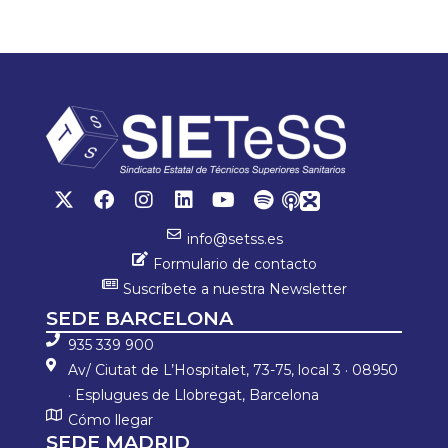
ok
p
ar
p
tir
info@setss.es
Formulario de contacto
Suscríbete a nuestra Newsletter
SEDE BARCELONA
935 339 900
Av/ Ciutat de L’Hospitalet, 73-75, local 3 · 08950
· Esplugues de Llobregat, Barcelona
Cómo llegar
SEDE MADRID