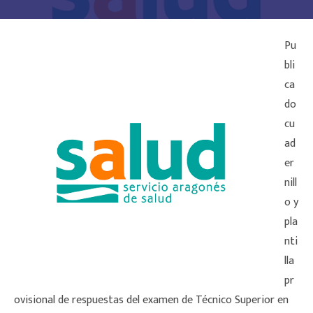
Pu
bli
ca
do
cu
ad
er
nill
o y
pla
nti
lla
pr
ovisional de respuestas del examen de Técnico Superior en