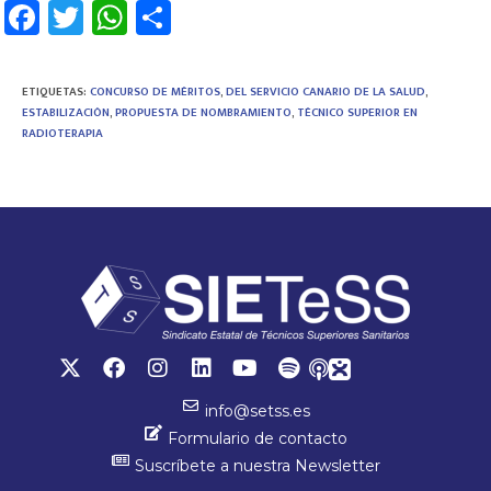
Fa
T
W
C
ce
wi
h
o
b
tt
at
m
ETIQUETAS
:
CONCURSO DE MÉRITOS
,
DEL SERVICIO CANARIO DE LA SALUD
,
o
er
sA
p
ESTABILIZACIÓN
,
PROPUESTA DE NOMBRAMIENTO
,
TÉCNICO SUPERIOR EN
RADIOTERAPIA
ok
p
ar
p
tir
info@setss.es
Formulario de contacto
Suscríbete a nuestra Newsletter