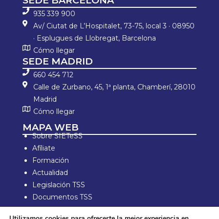
SEDE BARCELONA
935 339 900
Av/ Ciutat de L’Hospitalet, 73-75, local 3 · 08950
· Esplugues de Llobregat, Barcelona
Cómo llegar
SEDE MADRID
660 454 712
Calle de Zurbano, 45, 1ª planta, Chamberí, 28010
Madrid
Cómo llegar
MAPA WEB
Sobre SIETeSS
Afíliate
Formación
Actualidad
Legislación TSS
Documentos TSS
Información laboral
Utilizamos cookies para ofrecerte la mejor experiencia en