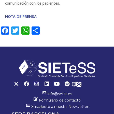
comunicación con los pacientes.
NOTA DE PRENSA
Fa
T
W
C
ce
wi
h
o
b
tt
at
m
o
er
sA
p
ok
p
ar
p
tir
info@setss.es
Formulario de contacto
Suscríbete a nuestra Newsletter