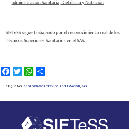
administración Sanitaria, Dietéticia y Nutrición
SIETeSS sigue trabajando por el reconocimiento real de los
Técnicos Superiores Sanitarios en el SAS.
Fa
T
W
C
ce
wi
h
o
b
tt
at
m
ETIQUETAS
:
COORDINADOR TÉCNICO
,
RECLAMACIÓN
,
SAS
o
er
sA
p
ok
p
ar
p
tir