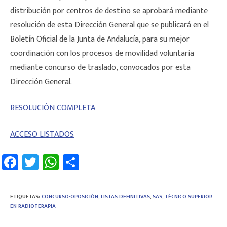
distribución por centros de destino se aprobará mediante
resolución de esta Dirección General que se publicará en el
Boletín Oficial de la Junta de Andalucía, para su mejor
coordinación con los procesos de movilidad voluntaria
mediante concurso de traslado, convocados por esta
Dirección General.
RESOLUCIÓN COMPLETA
ACCESO LISTADOS
Fa
T
W
C
ce
wi
h
o
b
tt
at
m
ETIQUETAS
:
CONCURSO-OPOSICIÓN
,
LISTAS DEFINITIVAS
,
SAS
,
TÉCNICO SUPERIOR
o
er
sA
p
EN RADIOTERAPIA
ok
p
ar