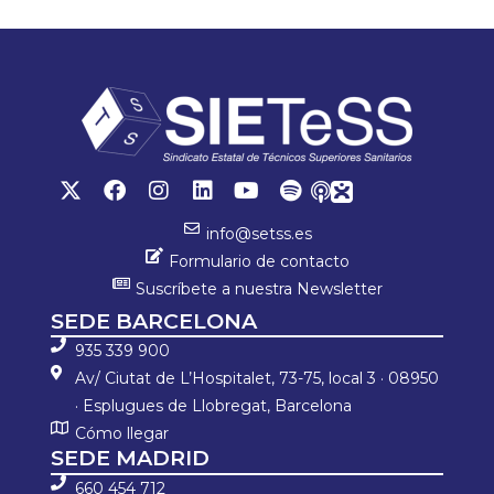
p
tir
info@setss.es
Formulario de contacto
Suscríbete a nuestra Newsletter
SEDE BARCELONA
935 339 900
Av/ Ciutat de L’Hospitalet, 73-75, local 3 · 08950
· Esplugues de Llobregat, Barcelona
Cómo llegar
SEDE MADRID
660 454 712