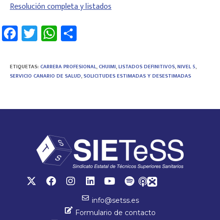
Resolución completa y listados
Fa
T
W
C
ce
wi
h
o
b
tt
at
m
ETIQUETAS
:
CARRERA PROFESIONAL
,
CHUIMI
,
LISTADOS DEFINITIVOS
,
NIVEL 5
,
o
er
sA
p
SERVICIO CANARIO DE SALUD
,
SOLICITUDES ESTIMADAS Y DESESTIMADAS
ok
p
ar
p
tir
info@setss.es
Formulario de contacto