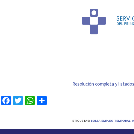
Resolución completa y listado
Fa
T
W
C
ce
wi
h
o
b
tt
at
m
ETIQUETAS
:
BOLSA EMPLEO TEMPORAL
,
I
o
er
sA
p