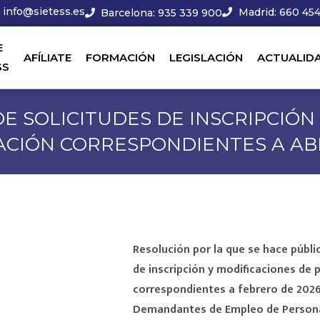
info@sietess.es
Madrid: 660 454
Barcelona: 935 339 900
E
AFÍLIATE
FORMACIÓN
LEGISLACIÓN
ACTUALID
SS
DE SOLICITUDES DE INSCRIPCIÓN
CIÓN CORRESPONDIENTES A ABR
Resolución por la que se hace públic
de inscripción y modificaciones de
correspondientes a febrero de 2026,
Demandantes de Empleo de Personal