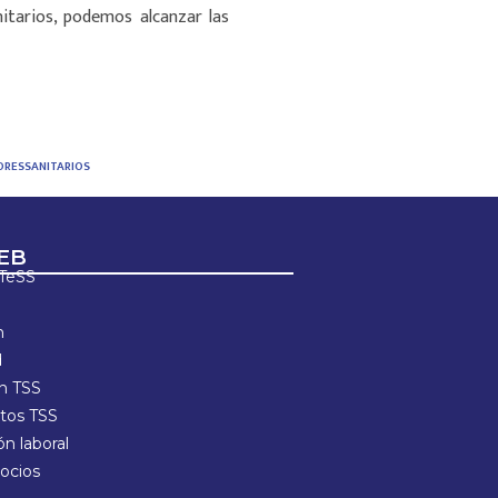
itarios, podemos alcanzar las
ORESSANITARIOS
EB
ETeSS
n
d
ón TSS
os TSS
n laboral
ocios