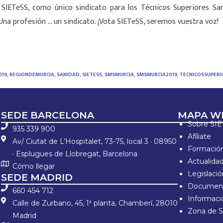
 SIETeSS, como único sindicato para los Técnicos Superiores San
a profesión … un sindicato. ¡Vota SIETeSS, seremos vuestra voz!
019
,
REGIONDEMURCIA
,
SANIDAD
,
SIETESS
,
SMSMURCIA
,
SMSMURCIA2019
,
TECNICOSSUPERI
SEDE BARCELONA
MAPA W
Sobre SI
935 339 900
Afíliate
Av/ Ciutat de L’Hospitalet, 73-75, local 3 · 08950
Formació
· Esplugues de Llobregat, Barcelona
Actualida
Cómo llegar
Legislaci
SEDE MADRID
Document
660 454 712
Informació
Calle de Zurbano, 45, 1ª planta, Chamberí, 28010
Zona de S
Madrid