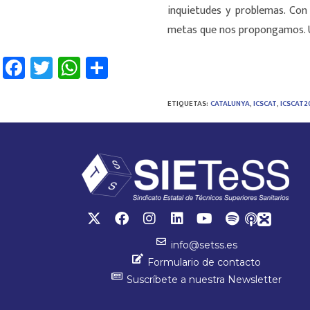
inquietudes y problemas. Con
metas que nos propongamos. Un
Fa
T
W
C
ce
wi
h
o
b
tt
at
m
ETIQUETAS
:
CATALUNYA
,
ICSCAT
,
ICSCAT2
o
er
sA
p
ok
p
ar
p
tir
info@setss.es
Formulario de contacto
Suscríbete a nuestra Newsletter