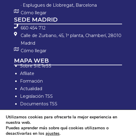
· Esplugues de Llobregat, Barcelona
Cómo llegar
SEDE MADRID
660 454 712
Calle de Zurbano, 45, 1ª planta, Chamberí, 28010
Madrid
Cómo llegar
MAPA WEB
Sobre SIETeSS
Afíliate
Formación
Actualidad
Legislación TSS
Documentos TSS
Información laboral
Utilizamos cookies para ofrecerte la mejor experiencia en
Zona de Socios
nuestra web.
Puedes aprender más sobre qué cookies utilizamos o
Aviso Legal y política de privacidad
desactivarlas en los
ajustes
.
Política de compra y devolución