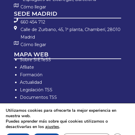
Cómo llegar
SEDE MADRID
660 454 712
Calle de Zurbano, 45, 1ª planta, Chamberí, 28010
Madrid
Cómo llegar
MAPA WEB
Sobre SIETeSS
Afíliate
Formación
Actualidad
Legislación TSS
Documentos TSS
Información laboral
Utilizamos cookies para ofrecerte la mejor experiencia en
Zona de Socios
nuestra web.
Puedes aprender más sobre qué cookies utilizamos o
Aviso Legal y política de privacidad
desactivarlas en los
ajustes
.
Política de compra y devolución