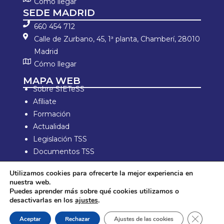
Cómo llegar
SEDE MADRID
660 454 712
Calle de Zurbano, 45, 1ª planta, Chamberí, 28010
Madrid
Cómo llegar
MAPA WEB
Sobre SIETeSS
Afíliate
Formación
Actualidad
Legislación TSS
Documentos TSS
Información laboral
Utilizamos cookies para ofrecerte la mejor experiencia en
Zona de Socios
nuestra web.
Puedes aprender más sobre qué cookies utilizamos o
Aviso Legal y política de privacidad
desactivarlas en los
ajustes
.
Política de compra y devolución
Política de Cookies
Cerrar e
Aceptar
Rechazar
Ajustes de las cookies