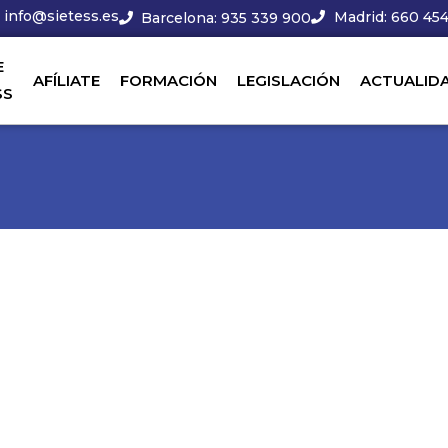
info@sietess.es
Madrid: 660 454
Barcelona: 935 339 900
E
AFÍLIATE
FORMACIÓN
LEGISLACIÓN
ACTUALID
SS