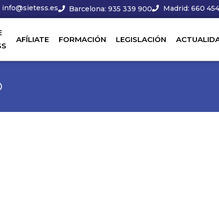
info@sietess.es
Madrid: 660 454
Barcelona: 935 339 900
E
AFÍLIATE
FORMACIÓN
LEGISLACIÓN
ACTUALID
SS
O