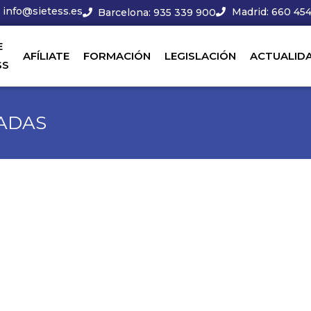
info@sietess.es
Madrid: 660 454
Barcelona: 935 339 900
E
AFÍLIATE
FORMACIÓN
LEGISLACIÓN
ACTUALID
SS
TADAS