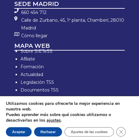
SEDE MADRID
660 454 712
Calle de Zurbano, 45, 1ª planta, Chamberí, 28010
Madrid
Cómo llegar
MAPA WEB
Sobre SIETeSS
Afíliate
Formación
Actualidad
Legislación TSS
Documentos TSS
Información laboral
Utilizamos cookies para ofrecerte la mejor experiencia en
Zona de Socios
nuestra web.
Puedes aprender más sobre qué cookies utilizamos o
Aviso Legal y política de privacidad
desactivarlas en los
ajustes
.
Política de compra y devolución
Política de Cookies
Cerrar e
Aceptar
Rechazar
Ajustes de las cookies