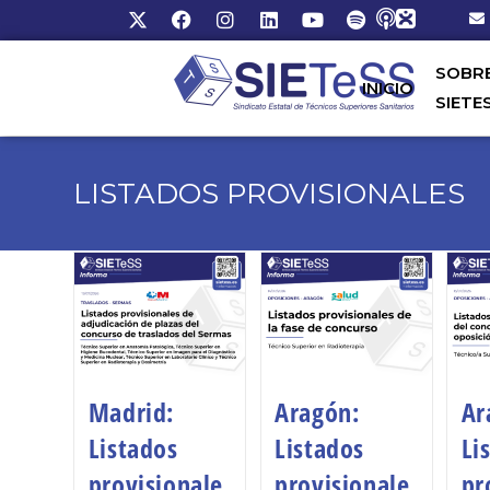
SOBR
INICIO
SIETE
LISTADOS PROVISIONALES
Madrid:
Aragón:
Ar
Listados
Listados
Li
provisionale
provisionale
pr