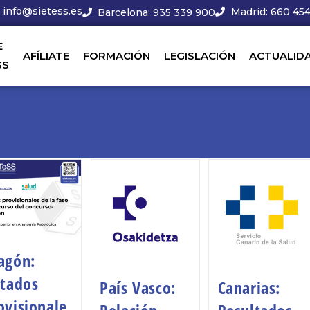
info@sietess.es
Madrid: 660 454
Barcelona: 935 339 900
E
AFÍLIATE
FORMACIÓN
LEGISLACIÓN
ACTUALID
SS
agón:
stados
País Vasco:
Canarias:
ovisionale