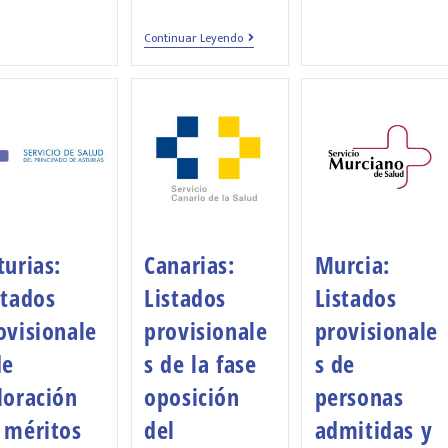
Continuar Leyendo
turias:
Canarias:
Murcia:
stados
Listados
Listados
ovisionale
provisionale
provisionale
de
s de la fase
s de
loración
oposición
personas
 méritos
del
admitidas y