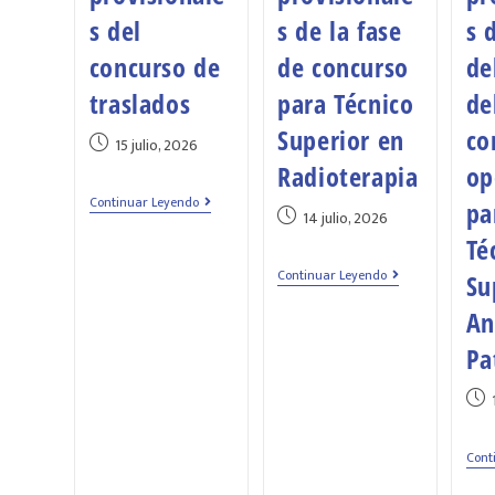
s del
s de la fase
s 
concurso de
de concurso
de
traslados
para Técnico
de
Superior en
co
15 julio, 2026
Radioterapia
op
Continuar Leyendo
pa
14 julio, 2026
Té
Continuar Leyendo
Su
An
Pa
Cont