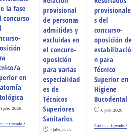
Relación
Resultados
de la fase
provisional
provisionale
l concurso
de personas
s del
l
admitidas y
concurso-
ncurso-
excluidas en
oposición de
osición
el concuro-
estabilizació
ra
oposición
n para
cnico/a
para varias
Técnico
perior en
especialidad
Superior en
atomía
es de
Higiene
tológica
Técnicos
Bucodental
Superiores
13 julio, 2026
6 julio, 2026
Sanitarios
inuar Leyendo
Continuar Leyendo
7 julio, 2026