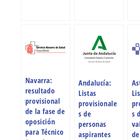
Navarra:
Andalucía:
As
resultado
Listas
Li
provisional
provisionale
pr
de la fase de
s de
s 
oposición
personas
va
para Técnico
aspirantes
de