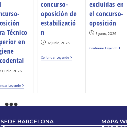
l
concurso-
excluidas en
ncurso-
oposición de
el concurso-
osición
estabilizació
oposición
ra Técnico
n
3 junio, 2026
perior en
12 junio, 2026
Continuar Leyendo
giene
Continuar Leyendo
codental
23 junio, 2026
inuar Leyendo
SEDE BARCELONA
MAPA W
Sobre SI