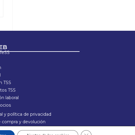
EB
ETeSS
n
d
ón TSS
os TSS
n laboral
ocios
l y política de privacidad
de compra y devolución
e Cookies
Cerrar el banner de cook