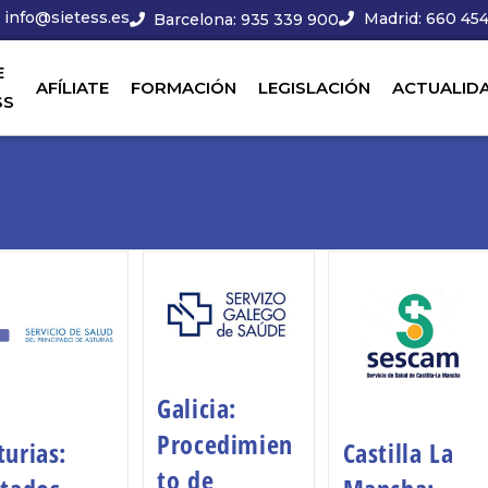
info@sietess.es
Madrid: 660 454
Barcelona: 935 339 900
E
AFÍLIATE
FORMACIÓN
LEGISLACIÓN
ACTUALID
SS
Galicia:
Procedimien
turias:
Castilla La
to de