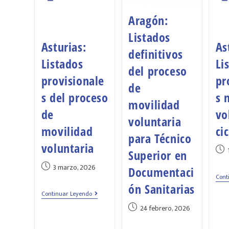
Aragón:
Listados
Asturias:
As
definitivos
Listados
Li
del proceso
provisionale
pr
de
s del proceso
s 
movilidad
de
vo
voluntaria
movilidad
ci
para Técnico
voluntaria
Superior en
3 marzo, 2026
Documentaci
Cont
ón Sanitarias
Continuar Leyendo
24 febrero, 2026