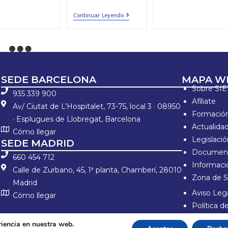
Continuar Leyendo
SEDE BARCELONA
MAPA W
Sobre SI
935 339 900
Afíliate
Av/ Ciutat de L’Hospitalet, 73-75, local 3 · 08950
Formació
· Esplugues de Llobregat, Barcelona
Actualida
Cómo llegar
Legislaci
SEDE MADRID
Document
660 454 712
Informació
Calle de Zurbano, 45, 1ª planta, Chamberí, 28010
Zona de S
Madrid
Aviso Lega
Cómo llegar
Política 
Política d
riencia en nuestra web.