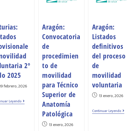
turias:
Aragón:
Aragón:
stados
Convocatoria
Listados
ovisionale
de
definitivos
movilidad
procedimien
del proceso
luntaria 2º
to de
de
clo 2025
movilidad
movilidad
para Técnico
voluntaria
19 febrero, 2026
Superior de
13 enero, 2026
inuar Leyendo
Anatomía
Continuar Leyendo
Patológica
13 enero, 2026