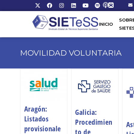
SOBR
INICIO
SIETE
MOVILIDAD VOLUNTARIA
Aragón:
Galicia:
Listados
Procedimien
As
provisionale
to de