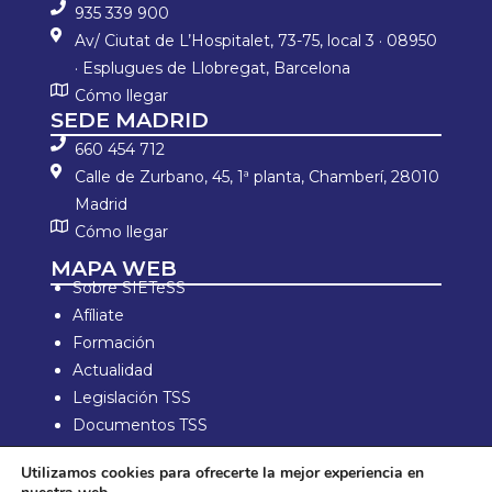
935 339 900
Av/ Ciutat de L’Hospitalet, 73-75, local 3 · 08950
· Esplugues de Llobregat, Barcelona
Cómo llegar
SEDE MADRID
660 454 712
Calle de Zurbano, 45, 1ª planta, Chamberí, 28010
Madrid
Cómo llegar
MAPA WEB
Sobre SIETeSS
Afíliate
Formación
Actualidad
Legislación TSS
Documentos TSS
Información laboral
Utilizamos cookies para ofrecerte la mejor experiencia en
Zona de Socios